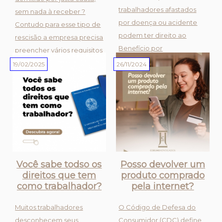
trabalhadores afastados
sem nada à receber ?
por doença ou acidente
Contudo para esse tipo de
podem ter direito ao
rescisão a empresa precisa
Benefício por
preencher vários requisitos
Incapacidade? ???Este
que normalmente não são
19/02/2025
26/11/2024
benefício é concedido
observados.De tal forma
pelo INSS para quem não
que a reversão desse tipo
consegue exercer suas
de rescisão é possív...
funções temporária ou
permanentemente, desde
que cumpr...
Você sabe todso os
Posso devolver um
direitos que tem
produto comprado
como trabalhador?
pela internet?
Muitos trabalhadores
O Código de Defesa do
desconhecem seus
Consumidor (CDC) define