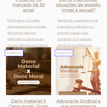
mercado há 30
situações de assedio
anos!
moral e sexual?
Há 30 anos, a Coelho
Identificar o assédio moral
Advogados tem a missão
e sexual no trabalho é o
de buscar justiça e
primeiro passo para
defender os direitos de
combatê-lo.O assédio
nossos clientes em Santos
moral se manifesta por
e região.Nossa história é
meio de condutas
19/08/2025
16/08/2025
construída com ética,
repetitivas que expõem o
dedicação e um
trabalhador a situações
compromisso inabalável
humilhantes e
com a excelência
constrangedoras, como
jurídica.Venha nos c...
cobranças abusivas e ex...
Dano material X
Advocacia Sindical e
Dano moral. Quais
sua importancia