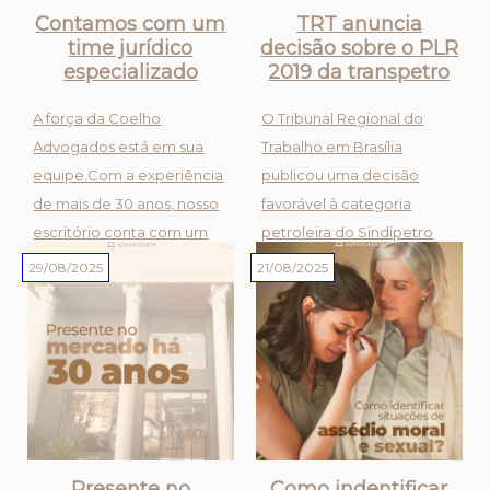
Contamos com um
TRT anuncia
time jurídico
decisão sobre o PLR
especializado
2019 da transpetro
A força da Coelho
O Tribunal Regional do
Advogados está em sua
Trabalho em Brasília
equipe.Com a experiência
publicou uma decisão
de mais de 30 anos, nosso
favorável à categoria
escritório conta com um
petroleira do Sindipetro
time de profissionais
LP, Sindipetro SE/AL,
29/08/2025
21/08/2025
especializados, prontos
Sindipetro PA/AM, e
para oferecer soluções
Sindipetro SJC, sobre a
jurídicas personalizadas e
PLR 2019 da Transpetro.
eficientes.Acreditamos
Essa vitória, consquistada
que um tr...
em uma ação co...
Presente no
Como indentificar