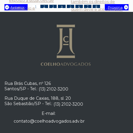
exposto a situações de
também os direitos de
1
2
3
4
5
6
7
8
Anterior
Proxima
humilhação e
quem deve e até cometer
constrangimento de forma
crimes.- Expor o devedor a
constante, seja por meio
terceiros, realizar
de palavras, gestos ou
ameaças, fazer cobranças
atitudes, como:?
excessivas e fora d...
Divulgação de boatos.?
Sobrecarregar o funcioná...
Rua Brás Cubas, nº 126
Santos/SP - Tel.:
(13) 2102-3200
Rua Duque de Caxias, 188, sl. 20
São Sebastião/SP - Tel.:
(13) 2102-3200
E-mail:
contato@coelhoadvogados.adv.br