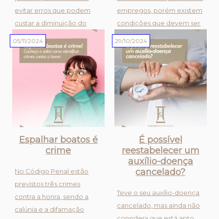
evitar erros que podem
empregos, porém existem
custar a diminuição do
condições que devem ser
benefício e causar outros
observadas:- Certifique-se
05/11/2024
29/10/2024
problemas nessa etapa tão
de que o seu contrato de
importante da sua vida.
trabalho atual não tem
Confira os principais:
cláusula de exclusividade.-
Documentação
Os horários de ambos os
incompleta: é
empregos nã...
indispensável certif...
Espalhar boatos é
É possível
crime
reestabelecer um
auxílio-doença
cancelado?
No Código Penal estão
previstos três crimes
Teve o seu auxílio-doença
contra a honra, sendo a
cancelado, mas ainda não
calúnia e a difamação
considera que está apto