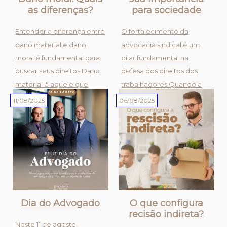
as diferenças?
para sociedade
Entender a diferença entre
O fortalecimento da
dano material e dano
advocacia sindical é um
moral é fundamental para
pilar fundamental na
buscar seus direitos.Dano
defesa dos direitos dos
material é aquele que
trabalhadores.Quando a
causa um prejuízo
ética e o compromisso são
11/08/2025
06/08/2025
financeiro direto. Pode ser
enfraquecidos neste setor,
a perda de um bem,
toda a classe trabalhadora
gastos com consertos ou o
é impactada, perdendo
valor de um tratamento
uma ferramenta essencial
médico, po...
na luta...
Dia do Advogado
O que configura
recisão indireta?
Neste 11 de agosto,