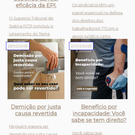
eficácia da EPI.
Os sindicatos têm um
papel essencial na defesa
O Superior Tribunal de
dos direitos dos
Justiça (STJ) concluiu o
trabalhadores! ??Com o
julgamento do Tema
apoio jurídico certo,
Repetitivo 1090, fixando o
sindicatos garantem
25/02/2025
20/02/2025
entendimento de que a
melhores condições de
indicação de EPI eficaz no
trabalho, reajustes salariais
Perfil Profissiográfico
e muito mais. Já atuamos
Previdenciário (PPP) afasta,
ao lado de sindicatos para
em regra, o
conquistar v...
reconhecimento do
tempo especial para...
Demição por justa
Benefício por
causa revertida
incapacidade: Você
sabe se tem direito?
Ninguém espera ser
Você sabia que
demitido por justa causa,