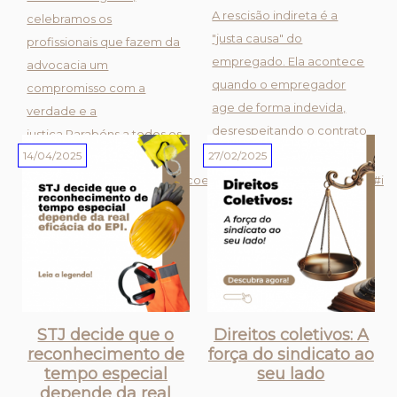
A rescisão indireta é a
celebramos os
"justa causa" do
profissionais que fazem da
empregado. Ela acontece
advocacia um
quando o empregador
compromisso com a
age de forma indevida,
verdade e a
desrespeitando o contrato
justiça.Parabéns a todos os
ou a lei.Situações como
14/04/2025
27/02/2025
advogados pelo seu dia! ??
assédio moral, falta de
#diadoadvogado #justiça #coelhoadvogados #trabalhador #inss 
pagamento de salários ou
condições de trabalho
perigosas pod...
STJ decide que o
Direitos coletivos: A
reconhecimento de
força do sindicato ao
tempo especial
seu lado
depende da real